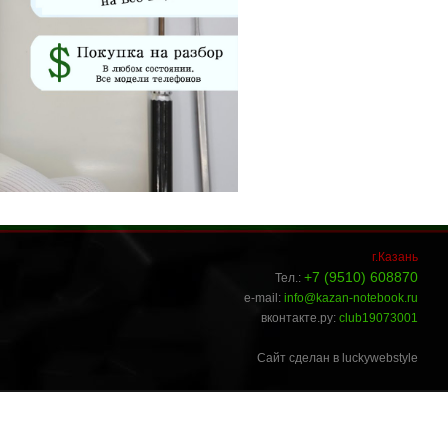
г.Казань
+7 (9510) 608870
Тел.:
e-mail:
info@kazan-notebook.ru
вконтакте.ру:
club19073001
Сайт сделан в luckywebstyle