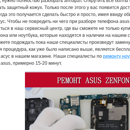
, нужно полностью разобрать аппарат. Открутить все болты
ть защитный кожух. Только после этого у вас появится дост
гда это получается сделать быстро и просто, имея ввиду о
ус. Чтобы не повредить ни чего при разборе телефона asus
ься в наш сервисный центр, где вы сможете не только купи
она или ноутбука, которые находятся в наличии на нашем 
ожете подождать пока наши специалисты произведут замену
я процедура, как уже было написано выше, является беспла
 асус в нашем магазине. Наши специалисты по
ремонту ноу
asus, примерно 15-20 минут.