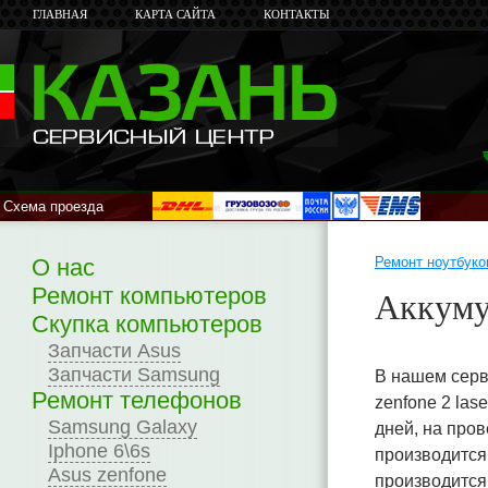
ГЛАВНАЯ
КАРТА САЙТА
КОНТАКТЫ
Схема проезда
О нас
Ремонт ноутбуко
Ремонт компьютеров
Аккуму
Скупка компьютеров
Запчасти Asus
Запчасти Samsung
В нашем серв
Ремонт телефонов
zenfone 2 las
Samsung Galaxy
дней, на про
Iphone 6\6s
производится
Asus zenfone
производится