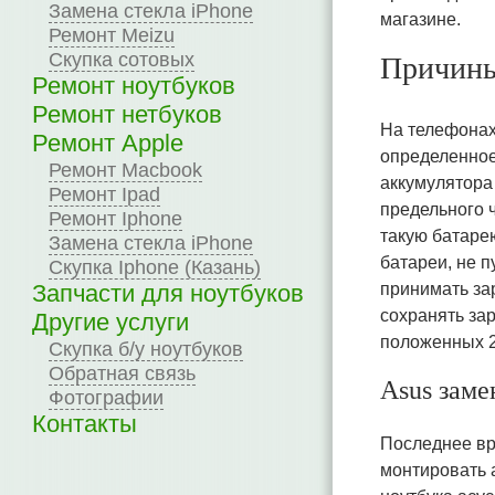
Замена стекла iPhone
магазине.
Ремонт Meizu
Скупка сотовых
Причины
Ремонт ноутбуков
Ремонт нетбуков
На телефонах
Ремонт Apple
определенное
Ремонт Macbook
аккумулятора
Ремонт Ipad
предельного ч
Ремонт Iphone
такую батаре
Замена стекла iPhone
батареи, не 
Скупка Iphone (Казань)
Запчасти для ноутбуков
принимать за
сохранять зар
Другие услуги
положенных 2
Скупка б/у ноутбуков
Обратная связь
Asus заме
Фотографии
Контакты
Последнее вр
монтировать а