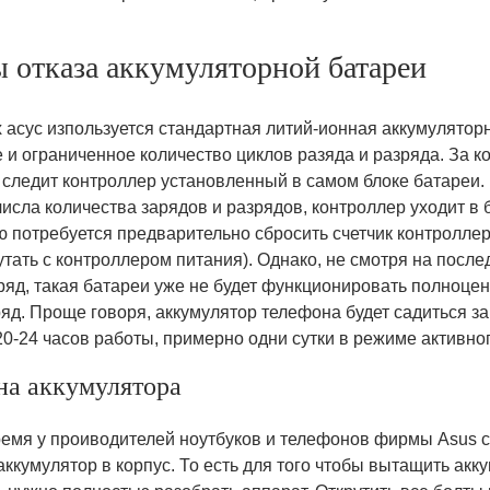
 отказа аккумуляторной батареи
 асус изпользуется стандартная литий-ионная аккумуляторн
 и ограниченное количество циклов разяда и разряда. За к
 следит контроллер установленный в самом блоке батареи.
исла количества зарядов и разрядов, контроллер уходит в 
ю потребуется предварительно сбросить счетчик контроллер
путать с контроллером питания). Однако, не смотря на пос
ряд, такая батареи уже не будет функционировать полноцен
яд. Проще говоря, аккумулятор телефона будет садиться за 
0-24 часов работы, примерно одни сутки в режиме активно
на аккумулятора
емя у проиводителей ноутбуков и телефонов фирмы Asus 
ккумулятор в корпус. То есть для того чтобы вытащить акк