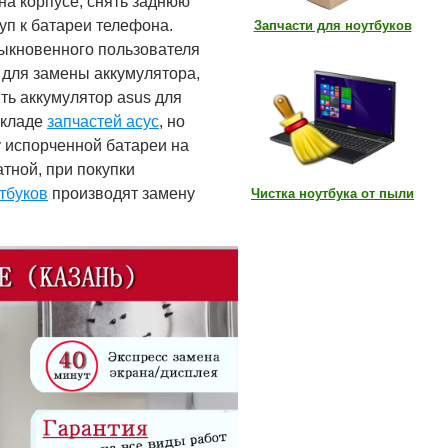
 на корпусе, снять заднюю
уп к батареи телефона.
Запчасти для ноутбуков
быкновенного пользователя
 для замены аккумулятора,
ть аккумулятор asus для
складе
запчастей асус
, но
 испорченной батареи на
тной, при покупки
тбуков
производят замену
Чистка ноутбука от пыли