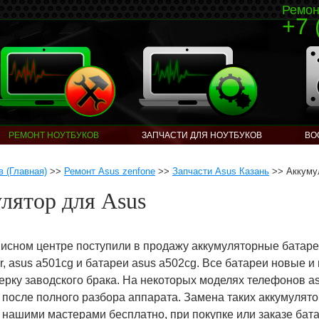
Ремон
+7 
РЕМОНТ НОУТБУКОВ
ЗАПЧАСТИ ДЛЯ НОУТБУКОВ
ВО
в (Главная)
>>
Ремонт Asus zenfone
>>
Запчасти Asus Казань
>> Аккумул
лятор для Asus
исном центре поступили в продажу аккумуляторные батаре
er, asus a501cg и батареи asus a502cg. Все батареи новые и
верку заводского брака. На некоторых моделях телефонов a
 после полного разбора аппарата. Замена таких аккумулят
 нашими мастерами бесплатно, при покупке или заказе бат