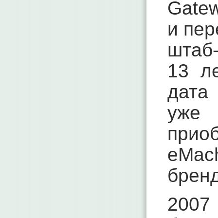
Gate
и пер
штаб
13 л
дата 
уже 
прио
eMach
бренд
2007 