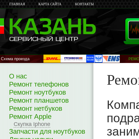
ГЛАВНАЯ
КАРТА САЙТА
КОНТАКТЫ
Схема проезда
РЕМО
ПЛАНШЕТ
Ремо
О нас
Ремонт телефонов
Ремонт ноутбуков
Ремонт планшетов
Ком
Ремонт нетбуков
подра
Ремонт Apple
Скупка Iphone
зани
Запчасти для ноутбуков