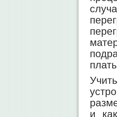
случ
пере
пер
мат
подр
платы
Учит
уст
разме
и ка