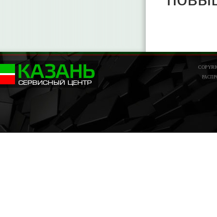
COPYRI
РАСПР