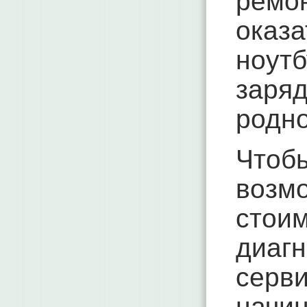
ремо
оказ
ноут
заря
родно
Чтоб
возм
стои
диаг
серв
начин