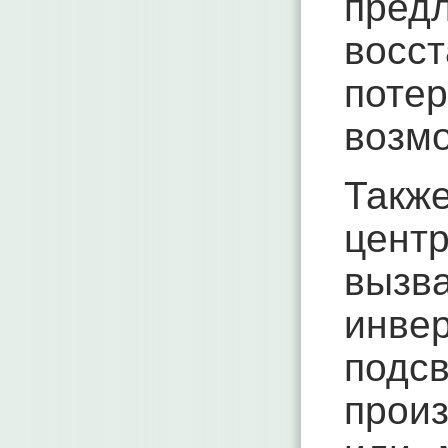
пре
восс
поте
возм
Такж
центр
вызв
инв
подс
прои