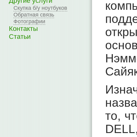
Другие услуги
компь
Скупка б/у ноутбуков
Обратная связь
подд
Фотографии
Контакты
откр
Статьи
осн
Нэмм
Сайяк
Изн
назва
то, ч
DELL