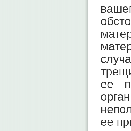
ваше
обст
мате
матер
случ
трещ
ее п
орга
непол
ее пр