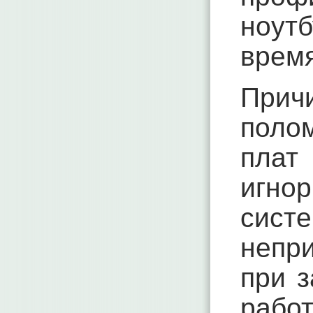
ноут
время
Прич
поло
пла
игно
сис
непри
при з
работ