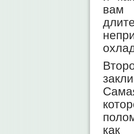
вам 
длит
непр
охлад
Втор
закл
Сама
кото
поло
как 