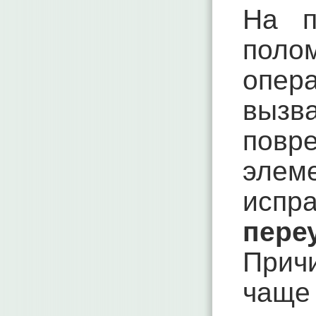
На п
пол
опер
выз
повр
эле
испр
пере
Прич
чаще