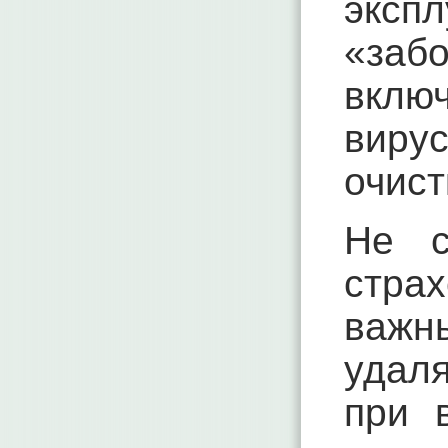
эксп
«заб
вклю
виру
очист
Не с
стра
важ
удал
при 