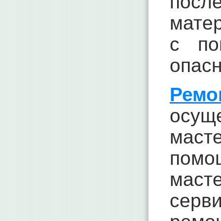
пос
матер
с по
опасн
Ремо
осу
маст
пом
мас
серви