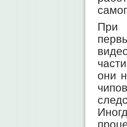
само
При 
перв
видео
части
они н
чипо
следс
Иног
проц