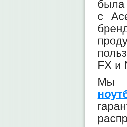
была 
с Ac
брен
прод
польз
FX и 
Мы 
ноут
гар
расп