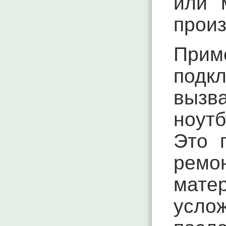
или 
произ
При
подк
выз
ноутб
Это 
рем
матер
усл