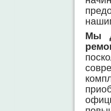
пред
наши
Мы д
ремо
поск
сов
ком
прио
офиц
повыш