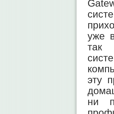
Gate
сист
прих
уже 
так 
сис
комп
эту 
дома
ни п
проф